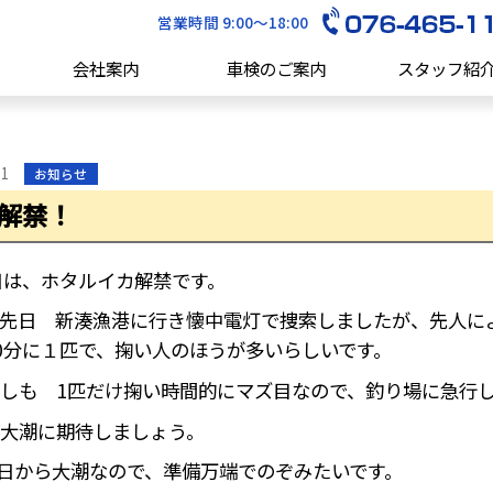
営業時間 9:00～18:00
会社案内
車検のご案内
スタッフ紹
11
お知らせ
解禁！
日は、ホタルイカ解禁です。
先日 新湊漁港に行き懐中電灯で捜索しましたが、先人に
0分に１匹で、掬い人のほうが多いらしいです。
しも 1匹だけ掬い時間的にマズ目なので、釣り場に急行
大潮に期待しましょう。
6日から大潮なので、準備万端でのぞみたいです。